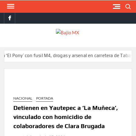
Saltar
Buscar
al
facebook
contenido
BAJI
MX
ony’ con fusil M4, drogas y arsenal en carretera de Tabasco
Col
NACIONAL
PORTADA
Detienen en Yautepec a ‘La Muñeca’,
vinculado con homicidio de
colaboradores de Clara Brugada