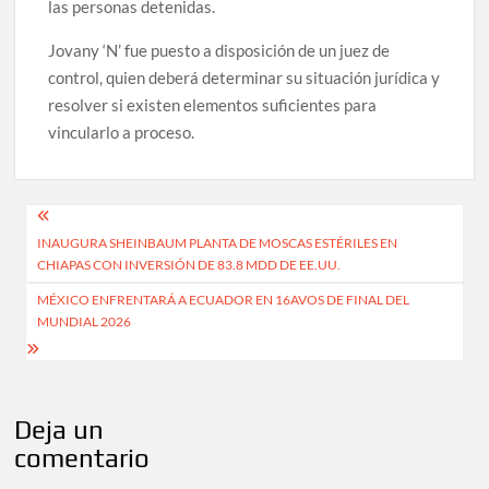
las personas detenidas.
Jovany ‘N’ fue puesto a disposición de un juez de
control, quien deberá determinar su situación jurídica y
resolver si existen elementos suficientes para
vincularlo a proceso.
Navegación
INAUGURA SHEINBAUM PLANTA DE MOSCAS ESTÉRILES EN
de
CHIAPAS CON INVERSIÓN DE 83.8 MDD DE EE.UU.
entradas
MÉXICO ENFRENTARÁ A ECUADOR EN 16AVOS DE FINAL DEL
MUNDIAL 2026
Deja un
comentario