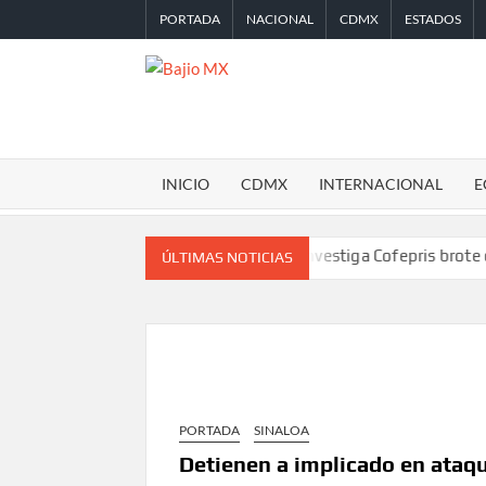
Saltar
PORTADA
NACIONAL
CDMX
ESTADOS
al
contenido
BAJIO
MX
INICIO
CDMX
INTERNACIONAL
E
do de la Leagues Cup 2026
Investiga Cofepris brote de salmonel
ÚLTIMAS NOTICIAS
PORTADA
SINALOA
Detienen a implicado en ataq