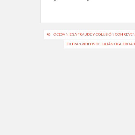
Navegación
OCESA NIEGA FRAUDE Y COLUSIÓN CON REVEN
de
FILTRAN VIDEOS DE JULIÁN FIGUEROA
entradas