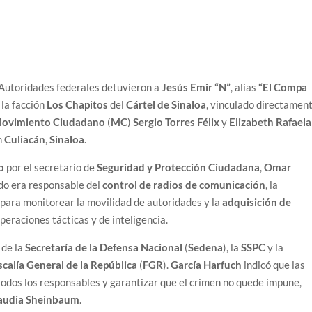
Autoridades federales detuvieron a
Jesús Emir “N”
, alias
“El Compa
 la facción
Los Chapitos
del
Cártel de Sinaloa
, vinculado directamen
ovimiento Ciudadano
(
MC
)
Sergio Torres Félix
y
Elizabeth Rafaela
n
Culiacán
,
Sinaloa
.
o
por el secretario de
Seguridad y Protección Ciudadana
,
Omar
ido era responsable del
control de radios de comunicación
, la
para monitorear la movilidad de autoridades y la
adquisición de
operaciones tácticas y de inteligencia.
 de la
Secretaría de la Defensa Nacional
(
Sedena
), la
SSPC
y la
scalía General de la República
(
FGR
).
García Harfuch
indicó que las
todos los responsables y garantizar que el crimen no quede impune,
audia Sheinbaum
.