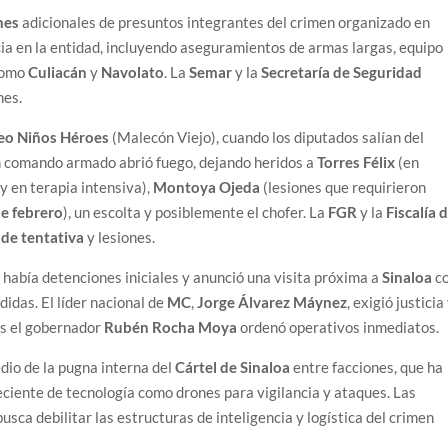
nes
adicionales de presuntos integrantes del crimen organizado en
cia en la entidad, incluyendo aseguramientos de armas largas, equipo
 como
Culiacán
y
Navolato
. La
Semar
y la
Secretaría de Seguridad
nes.
eo Niños Héroes
(Malecón Viejo), cuando los diputados salían del
 comando armado abrió fuego, dejando heridos a
Torres Félix
(en
y en terapia intensiva),
Montoya Ojeda
(lesiones que requirieron
de febrero
), un escolta y posiblemente el chofer. La
FGR
y la
Fiscalía 
 de tentativa
y lesiones.
 había detenciones iniciales y anunció una visita próxima a
Sinaloa
c
idas. El líder nacional de
MC
,
Jorge Álvarez Máynez
, exigió justicia
as el gobernador
Rubén Rocha Moya
ordenó operativos inmediatos.
dio de la pugna interna del
Cártel de Sinaloa
entre facciones, que ha
eciente de tecnología como drones para vigilancia y ataques. Las
usca debilitar las estructuras de inteligencia y logística del crimen