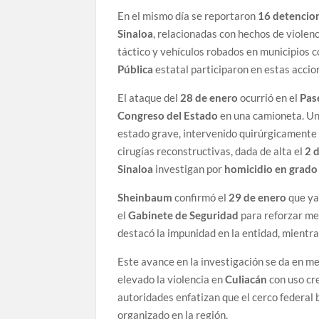
En el mismo día se reportaron
16 detencio
Sinaloa
, relacionadas con hechos de violen
táctico y vehículos robados en municipios
Pública
estatal participaron en estas accio
El ataque del
28 de enero
ocurrió en el
Pas
Congreso del Estado
en una camioneta. Un
estado grave, intervenido quirúrgicamente 
cirugías reconstructivas, dada de alta el
2 
Sinaloa
investigan por
homicidio en grado
Sheinbaum
confirmó el
29 de enero
que ya
el
Gabinete de Seguridad
para reforzar med
destacó la impunidad en la entidad, mientr
Este avance en la investigación se da en me
elevado la violencia en
Culiacán
con uso cr
autoridades enfatizan que el cerco federal b
organizado en la región.