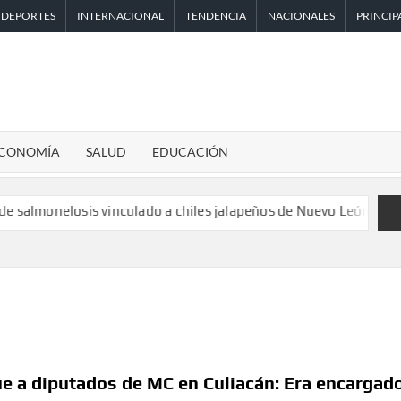
DEPORTES
INTERNACIONAL
TENDENCIA
NACIONALES
PRINCIP
CONOMÍA
SALUD
EDUCACIÓN
osis vinculado a chiles jalapeños de Nuevo León y Sinaloa
Ánge
ue a diputados de MC en Culiacán: Era encargad