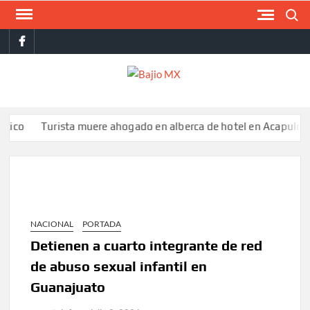
Saltar
Buscar
al
facebook
contenido
BAJI
MX
Turista muere ahogado en alberca de hotel en Acapulco; famil
NACIONAL
PORTADA
Detienen a cuarto integrante de red
de abuso sexual infantil en
Guanajuato