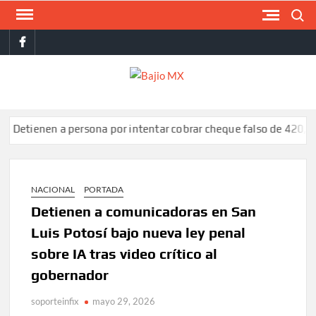
Saltar
Buscar
al
facebook
contenido
BAJI
MX
nen a persona por intentar cobrar cheque falso de 420,000 pes
NACIONAL
PORTADA
Detienen a comunicadoras en San
Luis Potosí bajo nueva ley penal
sobre IA tras video crítico al
gobernador
soporteinfix
mayo 29, 2026