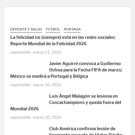
DEPORTE Y SALUD
FÚTBOL
PORTADA
La felicidad no (siempre) está en las redes sociales:
Reporte Mundial de la Felicidad 2026
soporteinfix
marzo 21, 2026
Javier Aguirre convoca a Guillermo
Ochoa para la Fecha FIFA de marzo;
México se medirá a Portugal y Bélgica
soporteinfix
marzo 10, 2026
Luis Ángel Malagón se lesiona en
Concachampions y queda fuera del
Mundial 2026
soporteinfix
marzo 10, 2026
Club América confirma lesión de
ligamento cruzado de Victor Dávila;