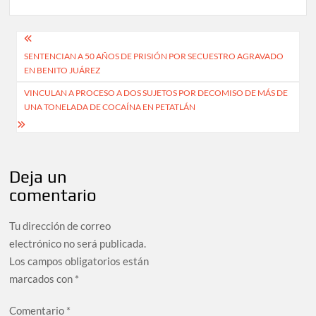
Navegación
SENTENCIAN A 50 AÑOS DE PRISIÓN POR SECUESTRO AGRAVADO
de
EN BENITO JUÁREZ
entradas
VINCULAN A PROCESO A DOS SUJETOS POR DECOMISO DE MÁS DE
UNA TONELADA DE COCAÍNA EN PETATLÁN
Deja un
comentario
Tu dirección de correo
electrónico no será publicada.
Los campos obligatorios están
marcados con
*
Comentario
*