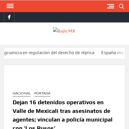
Saltar
Buscar
al
facebook
contenido
BAJI
MX
ia en regulación del derecho de réplica
España impone controle
NACIONAL
PORTADA
Dejan 16 detenidos operativos en
Valle de Mexicali tras asesinatos de
agentes; vinculan a policía municipal
con ‘Los Rusos’