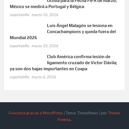
Ochoa para la Fecha FIFA de marzo;
México se medirá a Portugal y Bélgica
soporteinfix
marzo 10, 2026
Luis Ángel Malagón se lesiona en
Concachampions y queda fuera del
Mundial 2026
soporteinfix
marzo 10, 2026
Club América confirma lesión de
ligamento cruzado de Victor Dávila;
ya son dos bajas importantes en Coapa
soporteinfix
marzo 6, 2026
Funciona gracias a WordPress
|
Tema: TimesNews
|
por
Theme
Freesia
.