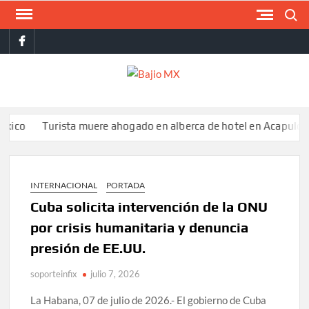
Saltar
Buscar
al
facebook
contenido
BAJI
MX
Turista muere ahogado en alberca de hotel en Acapulco; familia
INTERNACIONAL
PORTADA
Cuba solicita intervención de la ONU
por crisis humanitaria y denuncia
presión de EE.UU.
soporteinfix
julio 7, 2026
La Habana, 07 de julio de 2026.- El gobierno de Cuba