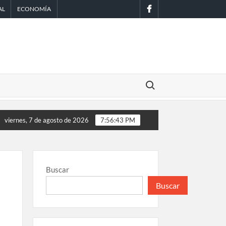
facebook
AL
ECONOMÍA
Buscar:
estiga Cofepris brote de salmonelosis vinculado a chiles jalapeñ
viernes, 7 de agosto de 2026
7:56:43 PM
Buscar
Buscar