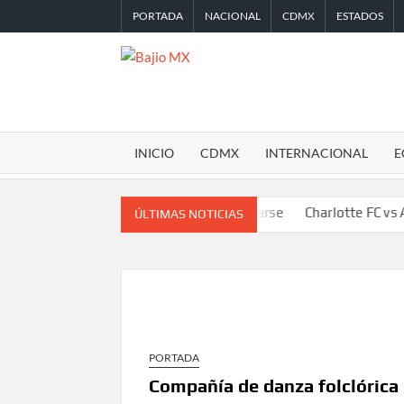
Saltar
PORTADA
NACIONAL
CDMX
ESTADOS
al
contenido
BAJIO
MX
INICIO
CDMX
INTERNACIONAL
E
es de que terminen de capacitarse
Charlotte FC vs Atlas: Fecha
ÚLTIMAS NOTICIAS
PORTADA
Compañía de danza folclórica