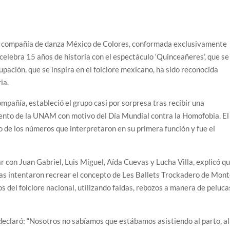
La compañía de danza México de Colores, conformada exclusivamente
elebra 15 años de historia con el espectáculo ‘Quinceañeres’, que se
rupación, que se inspira en el folclore mexicano, ha sido reconocida
ia.
ompañía, estableció el grupo casi por sorpresa tras recibir una
ento de la UNAM con motivo del Día Mundial contra la Homofobia. El
 de los números que interpretaron en su primera función y fue el
ar con Juan Gabriel, Luis Miguel, Aída Cuevas y Lucha Villa, explicó q
gas intentaron recrear el concepto de Les Ballets Trockadero de Mon
os del folclore nacional, utilizando faldas, rebozos a manera de peluca
 declaró: “Nosotros no sabíamos que estábamos asistiendo al parto, al