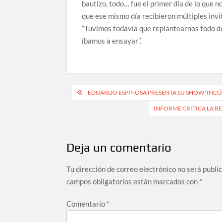
bautizo, todo… fue el primer día de lo que n
que ese mismo día recibieron múltiples invit
“Tuvimos todavía que replantearnos todo de d
íbamos a ensayar”.
Navegación
EDUARDO ESPINOSA PRESENTA SU SHOW ‘INCÓ
de
INFORME CRITICA LA R
entradas
Deja un comentario
Tu dirección de correo electrónico no será publi
campos obligatorios están marcados con
*
Comentario
*