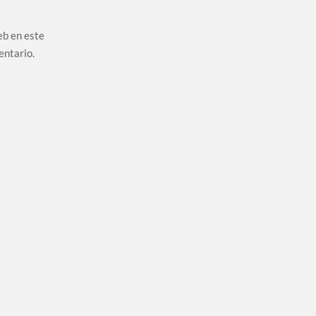
eb en este
entario.