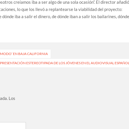
osotros creíamos iba a ser algo de una sola ocasión”. El director añadi
aciones, lo que los llevó a replantearse la viabilidad del proyecto:
ónde iba a salir el dinero, de dónde iban a salir los bailarines, dónd
MODO’ EN BAJA CALIFORNIA
EPRESENTACIÓN ESTEREOTIPADA DE LOS JÓVENES EN EL AUDIOVISUAL ESPAÑO
cada.
Los