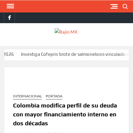
Saltar
Buscar
al
facebook
contenido
BAJI
MX
Investiga Cofepris brote de salmonelosis vinculado a chiles j
INTERNACIONAL
PORTADA
Colombia modifica perfil de su deuda
con mayor financiamiento interno en
dos décadas