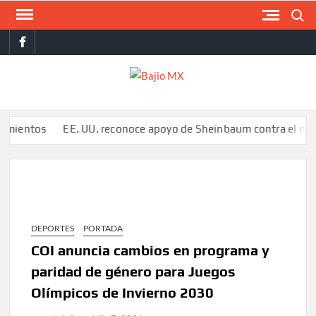
Saltar
Buscar
al
facebook
contenido
BAJI
MX
os
EE. UU. reconoce apoyo de Sheinbaum contra el narco pero 
DEPORTES
PORTADA
COI anuncia cambios en programa y
paridad de género para Juegos
Olímpicos de Invierno 2030