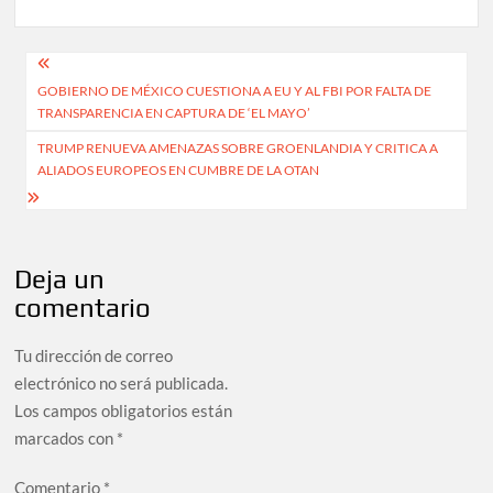
Navegación
GOBIERNO DE MÉXICO CUESTIONA A EU Y AL FBI POR FALTA DE
de
TRANSPARENCIA EN CAPTURA DE ‘EL MAYO’
entradas
TRUMP RENUEVA AMENAZAS SOBRE GROENLANDIA Y CRITICA A
ALIADOS EUROPEOS EN CUMBRE DE LA OTAN
Deja un
comentario
Tu dirección de correo
electrónico no será publicada.
Los campos obligatorios están
marcados con
*
Comentario
*