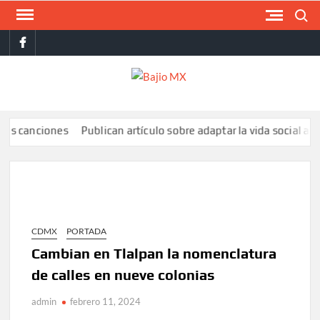
Saltar
Buscar
al
facebook
contenido
BAJI
MX
anciones
Publican artículo sobre adaptar la vida social a la de lo
CDMX
PORTADA
Cambian en Tlalpan la nomenclatura
de calles en nueve colonias
admin
febrero 11, 2024