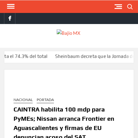
Saltar
Buscar
al
facebook
contenido
BAJI
MX
74.3% del total
Sheinbaum decreta que la Jornada de Refores
NACIONAL
PORTADA
CAINTRA habilita 100 mdp para
PyMEs; Nissan arranca Frontier en
Aguascalientes y firmas de EU
denuncian acoso del SAT