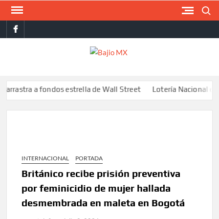
Saltar
Buscar
al
facebook
contenido
BAJI
MX
ra a fondos estrella de Wall Street
Lotería Nacional emite bill
INTERNACIONAL
PORTADA
Británico recibe prisión preventiva
por feminicidio de mujer hallada
desmembrada en maleta en Bogotá