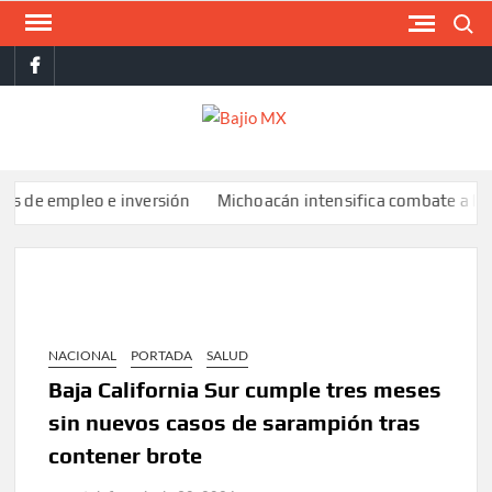
Saltar
Buscar
al
facebook
contenido
BAJI
MX
mpleo e inversión
Michoacán intensifica combate a la extorsió
NACIONAL
PORTADA
SALUD
Baja California Sur cumple tres meses
sin nuevos casos de sarampión tras
contener brote