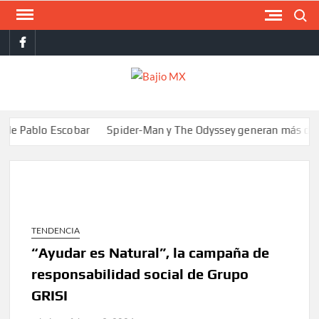
Saltar
Buscar
al
facebook
contenido
BAJI
MX
o Escobar
Spider-Man y The Odyssey generan más de 400 millon
TENDENCIA
“Ayudar es Natural”, la campaña de
responsabilidad social de Grupo
GRISI