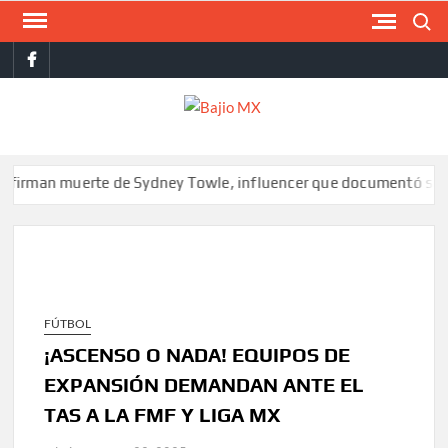
Saltar
Buscar
al
facebook
contenido
BAJI
MX
muerte de Sydney Towle, influencer que documentó su lucha cont
FÚTBOL
¡ASCENSO O NADA! EQUIPOS DE
EXPANSIÓN DEMANDAN ANTE EL
TAS A LA FMF Y LIGA MX