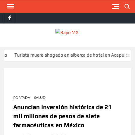
Saltar
Buscar
al
facebook
contenido
BAJI
MX
urista muere ahogado en alberca de hotel en Acapulco; familiare
PORTADA
SALUD
Anuncian inversión histórica de 21
mil millones de pesos de siete
farmacéuticas en México