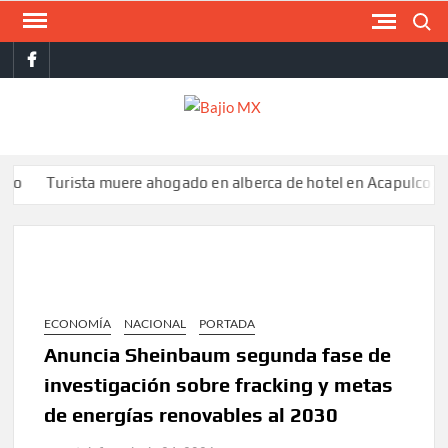
Saltar
Buscar
al
facebook
contenido
BAJI
MX
urista muere ahogado en alberca de hotel en Acapulco; familiares
ECONOMÍA
NACIONAL
PORTADA
Anuncia Sheinbaum segunda fase de
investigación sobre fracking y metas
de energías renovables al 2030