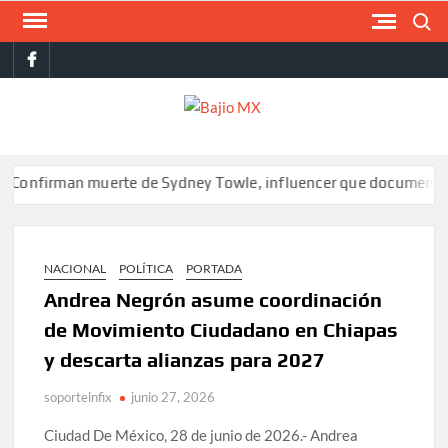
Saltar
Buscar
al
facebook
contenido
BAJI
MX
man muerte de Sydney Towle, influencer que documentó su lucha
NACIONAL
POLÍTICA
PORTADA
Andrea Negrón asume coordinación
de Movimiento Ciudadano en Chiapas
y descarta alianzas para 2027
soporteinfix
junio 27, 2026
Ciudad De México, 28 de junio de 2026.- Andrea