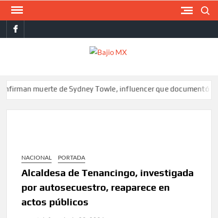
Saltar
Buscar
al
facebook
contenido
BAJI
MX
n muerte de Sydney Towle, influencer que documentó su lucha co
NACIONAL
PORTADA
Alcaldesa de Tenancingo, investigada
por autosecuestro, reaparece en
actos públicos