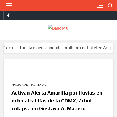
Saltar
Buscar
al
facebook
contenido
BAJI
MX
Turista muere ahogado en alberca de hotel en Acapulco; famili
NACIONAL
PORTADA
Activan Alerta Amarilla por lluvias en
ocho alcaldías de la CDMX; árbol
colapsa en Gustavo A. Madero